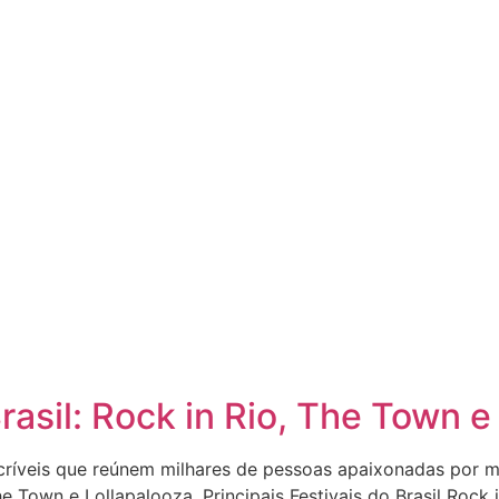
rasil: Rock in Rio, The Town e
incríveis que reúnem milhares de pessoas apaixonadas por 
The Town e Lollapalooza. Principais Festivais do Brasil Roc