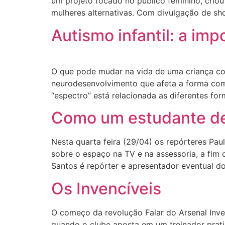
um projeto focado no público feminino, criou 
mulheres alternativas. Com divulgação de sh
Autismo infantil: a im
O que pode mudar na vida de uma criança co
neurodesenvolvimento que afeta a forma como
“espectro” está relacionada as diferentes fo
Como um estudante de 
Nesta quarta feira (29/04) os repórteres Pau
sobre o espaço na TV e na assessoria, a fim d
Santos é repórter e apresentador eventual d
Os Invencíveis
O começo da revolução Falar do Arsenal Inven
quando o clube aposta em um treinador prat