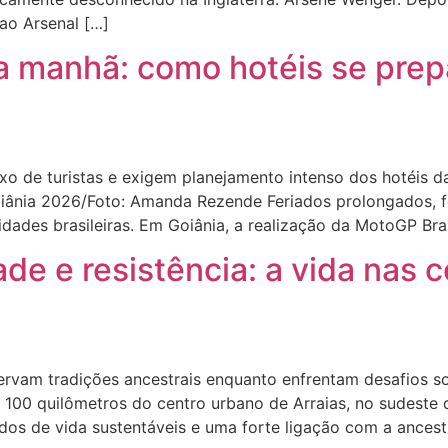
o Arsenal […]
a manhã: como hotéis se prep
 de turistas e exigem planejamento intenso dos hotéis d
Goiânia 2026/Foto: Amanda Rezende Feriados prolongados, 
idades brasileiras. Em Goiânia, a realização da MotoGP Br
ade e resistência: a vida nas
am tradições ancestrais enquanto enfrentam desafios socia
e 100 quilômetros do centro urbano de Arraias, no sudeste
os de vida sustentáveis e uma forte ligação com a ancestr