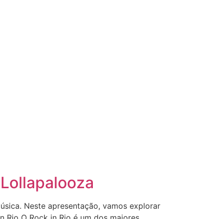
 Lollapalooza
música. Neste apresentação, vamos explorar
k in Rio O Rock in Rio é um dos maiores