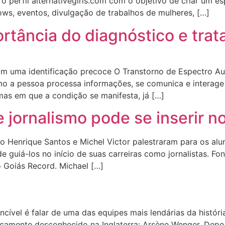
o perfil alternativegirls.com com o objetivo de criar um es
ows, eventos, divulgação de trabalhos de mulheres, […]
portância do diagnóstico e tr
m uma identificação precoce O Transtorno de Espectro Au
 a pessoa processa informações, se comunica e interage 
rmas em que a condição se manifesta, já […]
jornalismo pode se inserir n
lo Henrique Santos e Michel Victor palestraram para os alun
e guiá-los no início de suas carreiras como jornalistas. Fon
o Goiás Record. Michael […]
cível é falar de uma das equipes mais lendárias da históri
icamente desconhecido na Inglaterra: Arsène Wenger. Depo