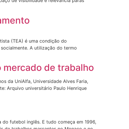
paço de visibilidade e relevância paras
atamento
tista (TEA) é uma condição do
socialmente. A utilização do termo
o mercado de trabalho
os da UniAlfa, Universidade Alves Faria,
te: Arquivo universitário Paulo Henrique
a do futebol inglês. E tudo começa em 1996,
is de trabalhos marcantes no Monaco e no