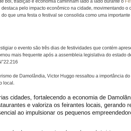
e boi, tradição e economia caminham lado a lado durante o
Fe
m se destaca pelo impacto econômico na cidade, movimentando o 
is do que uma festa o festival se consolida como uma important
stigiar o evento são três dias de festividades que contém apre
 tornou mais frequente após a assembleia legislativa do estado d
 N°22.216
rismo de Damolândia, Victor Huggo ressaltou a importância do fes
 local.
rias cidades, fortalecendo a economia de Damolând
urantes e valoriza os feirantes locais, gerando r
encial ao impulsionar os pequenos empreendedore