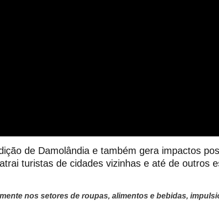
tradição de Damolândia e também gera impactos pos
trai turistas de cidades vizinhas e até de outros
mente nos setores de roupas, alimentos e bebidas, impuls