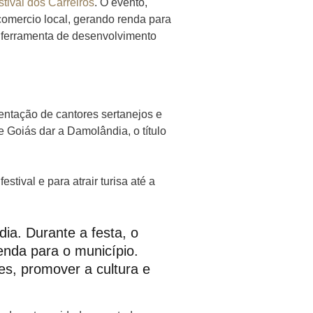
stival dos Carreiros
. O evento,
comercio local, gerando renda para
e ferramenta de desenvolvimento
sentação de cantores sertanejos e
e Goiás dar a Damolândia, o título
tival e para atrair turisa até a
ia. Durante a festa, o
enda para o município.
s, promover a cultura e