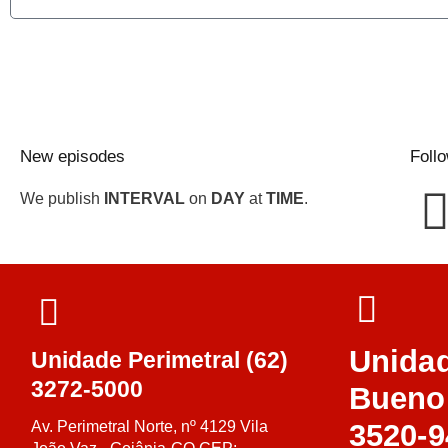
New episodes
Foll
We publish
INTERVAL
on
DAY
at
TIME
.
Unida
Unidade Perimetral (62)
3272-5000
Bueno 
Av. Perimetral Norte, nº 4129 Vila
3520-9