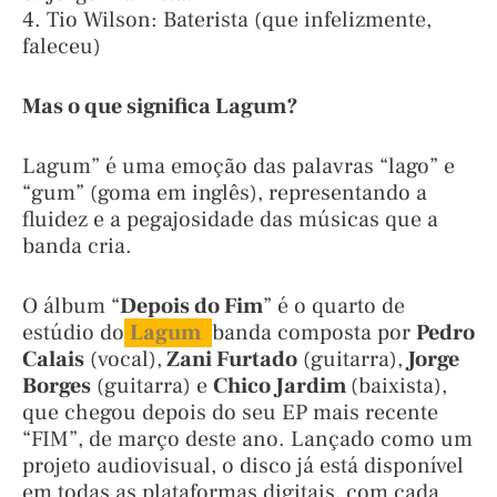
4. Tio Wilson: Baterista (que infelizmente,
faleceu)
Mas o que significa Lagum?
Lagum” é uma emoção das palavras “lago” e
“gum” (goma em inglês), representando a
fluidez e a pegajosidade das músicas que a
banda cria.
O álbum “
Depois do Fim
” é o quarto de
estúdio do
Lagum
,
banda composta por
Pedro
Calais
(vocal),
Zani Furtado
(guitarra),
Jorge
Borges
(guitarra) e
Chico Jardim
(baixista),
que chegou depois do seu EP mais recente
“FIM”, de março deste ano. Lançado como um
projeto audiovisual, o disco já está disponível
em todas as plataformas digitais, com cada