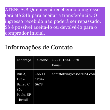
ATENÇÃO! Quem está recebendo o ingresso
terá até 24h para aceitar a transferência. O
ingresso recebido não poderá ser repassado.
Só é possível aceitá-lo ou devolvê-lo para o
comprador inicial.
Informações de Contato
Endereço
Telefone
+55 11 1234-5678
E-mail
Rua A,
+55 11
contato@ingressos2024.com.br
123 –
1234-
Bairro C
5678
São
Paulo, SP
– Brasil