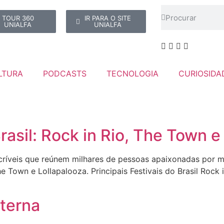
TOUR 360
IR PARA O SITE
UNIALFA
UNIALFA
LTURA
PODCASTS
TECNOLOGIA
CURIOSIDA
rasil: Rock in Rio, The Town e
incríveis que reúnem milhares de pessoas apaixonadas por 
The Town e Lollapalooza. Principais Festivais do Brasil Roc
Eterna