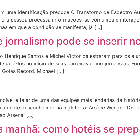
m uma identificação precoce O Transtorno de Espectro Au
 a pessoa processa informações, se comunica e interage 
rmas em que a condição se manifesta, já […]
jornalismo pode se inserir n
lo Henrique Santos e Michel Victor palestraram para os alun
e guiá-los no início de suas carreiras como jornalistas. Fon
o Goiás Record. Michael […]
cível é falar de uma das equipes mais lendárias da históri
icamente desconhecido na Inglaterra: Arsène Wenger. Depo
o Arsenal […]
a manhã: como hotéis se prep