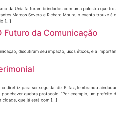
ismo da Unialfa foram brindados com uma palestra que tro
rantes Marcos Severo e Richard Moura, o evento trouxe à 
do […]
: O Futuro da Comunicação
cação, discutiram seu impacto, usos éticos, e a importânc
erimonial
a diretriz para ser seguida, diz Elifaz, lembrando aindaqu
s, podehaver quebra protocolo. “Por exemplo, um prefeito 
a cidade, que já está com […]