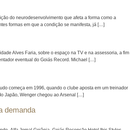
dição do neurodesenvolvimento que afeta a forma como a
ntes formas em que a condição se manifesta, já […]
sidade Alves Faria, sobre o espaço na TV e na assessoria, a fim
esentador eventual do Goiás Record. Michael […]
 E tudo começa em 1996, quando o clube aposta em um treinador
do Japão, Wenger chegou ao Arsenal […]
ta demanda
de- Alfa Jornal Goiânia- Goiás Recepção Hotel Ibis Styles