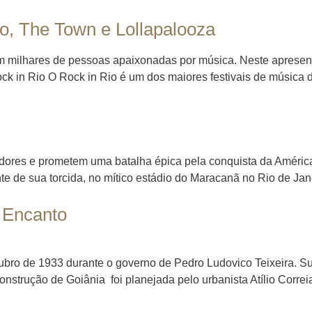
io, The Town e Lollapalooza
em milhares de pessoas apaixonadas por música. Neste apresenta
ock in Rio O Rock in Rio é um dos maiores festivais de música 
tadores e prometem uma batalha épica pela conquista da Améri
ante de sua torcida, no mítico estádio do Maracanã no Rio de Jan
e Encanto
ubro de 1933 durante o governo de Pedro Ludovico Teixeira. Sua 
nstrução de Goiânia foi planejada pelo urbanista Atílio Correia