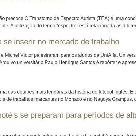
ão precoce O Transtorno de Espectro Autista (TEA) é uma con
e. A utilização do termo “espectro” está relacionada as difere
se inserir no mercado de trabalho
 e Michel Victor palestraram para os alunos da UniAlfa, Univer
e: Arquivo universitário Paulo Henrique Santos é repórter e apr
uma das equipes mais lendárias da história do futebol inglês.
pois de trabalhos marcantes no Monaco e no Nagoya Grampus, 
otéis se preparam para períodos de al
igem planejamento intenso dos hotéis da capital Amanda Rezen