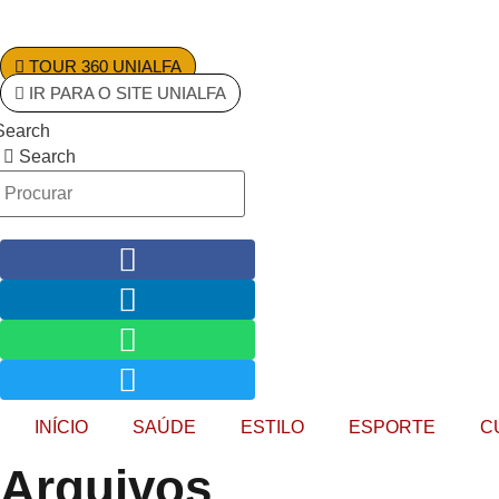
Ir
para
o
TOUR 360 UNIALFA
conteúdo
IR PARA O SITE UNIALFA
Search
Search
INÍCIO
SAÚDE
ESTILO
ESPORTE
C
Arquivos