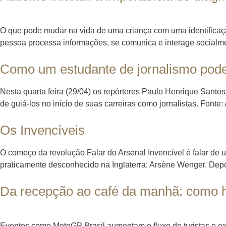
O que pode mudar na vida de uma criança com uma identificaç
pessoa processa informações, se comunica e interage socialment
Como um estudante de jornalismo pode 
Nesta quarta feira (29/04) os repórteres Paulo Henrique Santos
de guiá-los no início de suas carreiras como jornalistas. Font
Os Invencíveis
O começo da revolução Falar do Arsenal Invencível é falar de 
praticamente desconhecido na Inglaterra: Arsène Wenger. De
Da recepção ao café da manhã: como h
Eventos como MotoGP Brasil aumentam o fluxo de turistas e ex