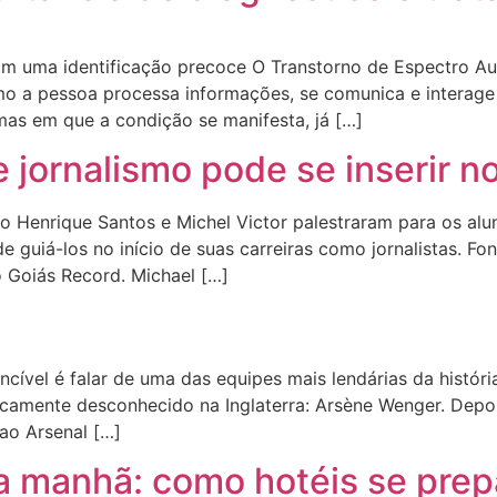
m uma identificação precoce O Transtorno de Espectro Au
 a pessoa processa informações, se comunica e interage 
rmas em que a condição se manifesta, já […]
jornalismo pode se inserir n
lo Henrique Santos e Michel Victor palestraram para os alun
e guiá-los no início de suas carreiras como jornalistas. Fon
o Goiás Record. Michael […]
cível é falar de uma das equipes mais lendárias da históri
icamente desconhecido na Inglaterra: Arsène Wenger. Depo
o Arsenal […]
a manhã: como hotéis se prep