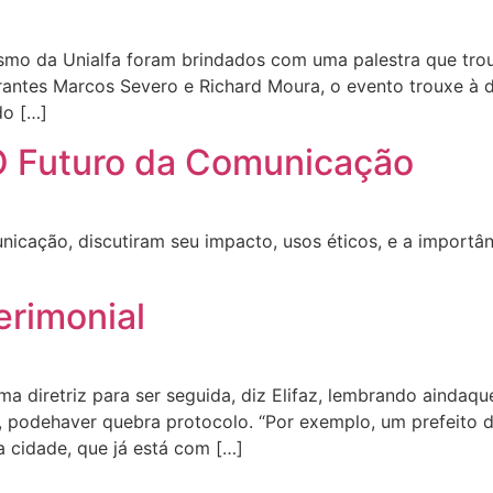
ismo da Unialfa foram brindados com uma palestra que tro
rantes Marcos Severo e Richard Moura, o evento trouxe à 
do […]
: O Futuro da Comunicação
cação, discutiram seu impacto, usos éticos, e a importânc
erimonial
a diretriz para ser seguida, diz Elifaz, lembrando aindaqu
s, podehaver quebra protocolo. “Por exemplo, um prefeito 
a cidade, que já está com […]