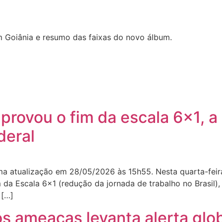
 Goiânia e resumo das faixas do novo álbum.
rovou o fim da escala 6×1, a
deral
ima atualização em 28/05/2026 às 15h55. Nesta quarta-fei
da Escala 6×1 (redução da jornada de trabalho no Brasil),
 […]
ós ameaças levanta alerta glo