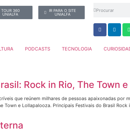
TOUR 360
IR PARA O SITE
UNIALFA
UNIALFA
LTURA
PODCASTS
TECNOLOGIA
CURIOSIDA
rasil: Rock in Rio, The Town e
incríveis que reúnem milhares de pessoas apaixonadas por 
The Town e Lollapalooza. Principais Festivais do Brasil Roc
Eterna