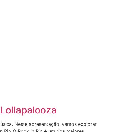
 Lollapalooza
música. Neste apresentação, vamos explorar
k in Rio O Rock in Rio é um dos maiores