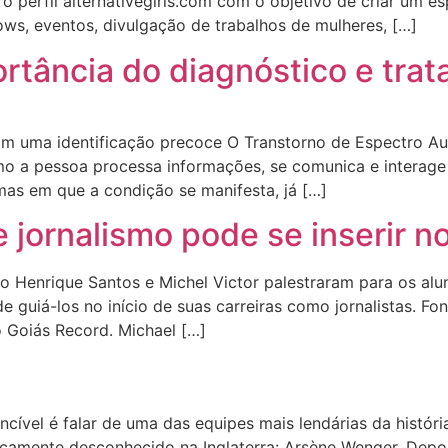
o perfil alternativegirls.com com o objetivo de criar um es
ows, eventos, divulgação de trabalhos de mulheres, […]
portância do diagnóstico e tr
m uma identificação precoce O Transtorno de Espectro Au
 a pessoa processa informações, se comunica e interage 
rmas em que a condição se manifesta, já […]
jornalismo pode se inserir n
lo Henrique Santos e Michel Victor palestraram para os alun
e guiá-los no início de suas carreiras como jornalistas. Fon
o Goiás Record. Michael […]
cível é falar de uma das equipes mais lendárias da históri
icamente desconhecido na Inglaterra: Arsène Wenger. Depo