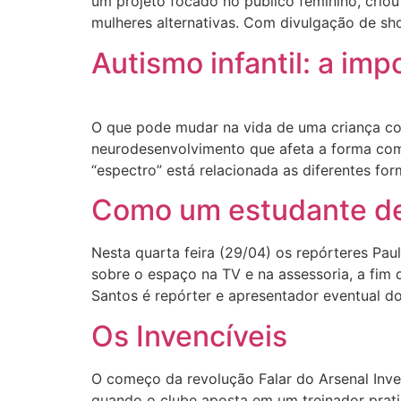
um projeto focado no público feminino, criou 
mulheres alternativas. Com divulgação de sh
Autismo infantil: a im
O que pode mudar na vida de uma criança co
neurodesenvolvimento que afeta a forma como
“espectro” está relacionada as diferentes fo
Como um estudante de 
Nesta quarta feira (29/04) os repórteres Pau
sobre o espaço na TV e na assessoria, a fim d
Santos é repórter e apresentador eventual d
Os Invencíveis
O começo da revolução Falar do Arsenal Inven
quando o clube aposta em um treinador prat