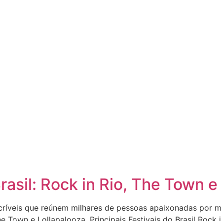
rasil: Rock in Rio, The Town e
incríveis que reúnem milhares de pessoas apaixonadas por 
The Town e Lollapalooza. Principais Festivais do Brasil Roc