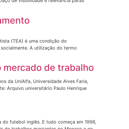
paço de visibilidade e relevância paras
atamento
tista (TEA) é uma condição do
socialmente. A utilização do termo
o mercado de trabalho
os da UniAlfa, Universidade Alves Faria,
te: Arquivo universitário Paulo Henrique
a do futebol inglês. E tudo começa em 1996,
is de trabalhos marcantes no Monaco e no