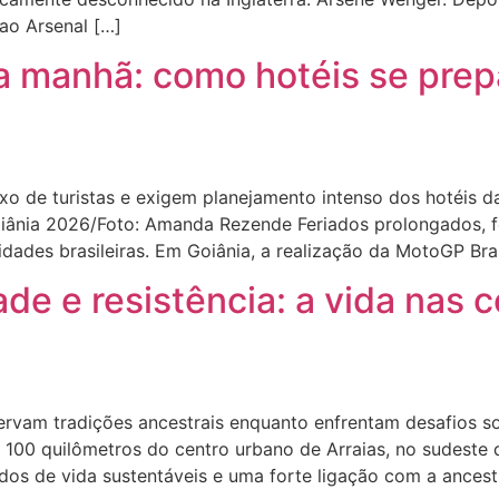
o Arsenal […]
a manhã: como hotéis se prep
 de turistas e exigem planejamento intenso dos hotéis d
Goiânia 2026/Foto: Amanda Rezende Feriados prolongados, 
idades brasileiras. Em Goiânia, a realização da MotoGP Br
ade e resistência: a vida nas
am tradições ancestrais enquanto enfrentam desafios socia
e 100 quilômetros do centro urbano de Arraias, no sudeste
os de vida sustentáveis e uma forte ligação com a ancestr