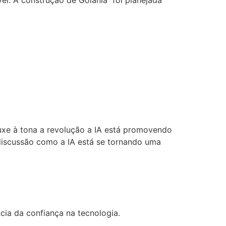
ável. A construção de Goiânia foi planejada
uxe à tona a revolução a IA está promovendo
discussão como a IA está se tornando uma
ia da confiança na tecnologia.