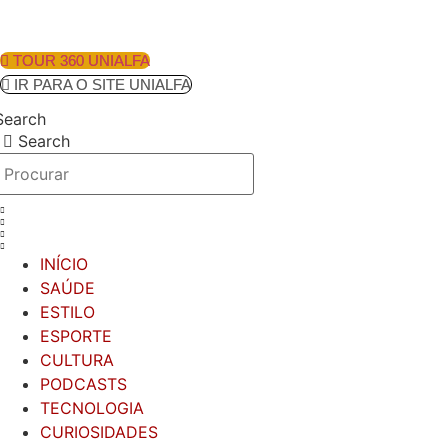
Ir
para
o
TOUR 360 UNIALFA
conteúdo
IR PARA O SITE UNIALFA
Search
Search
INÍCIO
SAÚDE
ESTILO
ESPORTE
CULTURA
PODCASTS
TECNOLOGIA
CURIOSIDADES