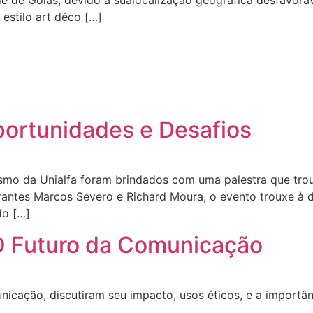
dade de Goiás, devido à sualocalização geográfica desfavor
 estilo art déco […]
ortunidades e Desafios
ismo da Unialfa foram brindados com uma palestra que tro
rantes Marcos Severo e Richard Moura, o evento trouxe à 
do […]
: O Futuro da Comunicação
cação, discutiram seu impacto, usos éticos, e a importânc