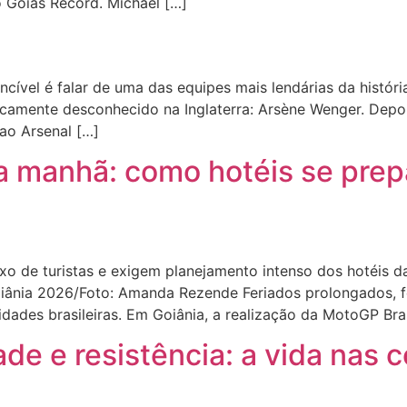
o Goiás Record. Michael […]
cível é falar de uma das equipes mais lendárias da históri
icamente desconhecido na Inglaterra: Arsène Wenger. Depo
o Arsenal […]
a manhã: como hotéis se prep
 de turistas e exigem planejamento intenso dos hotéis d
Goiânia 2026/Foto: Amanda Rezende Feriados prolongados, 
idades brasileiras. Em Goiânia, a realização da MotoGP Br
ade e resistência: a vida nas