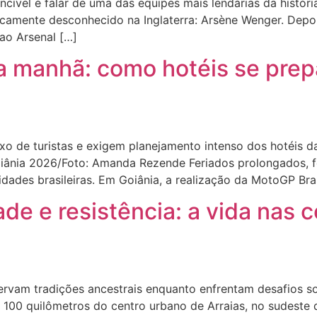
cível é falar de uma das equipes mais lendárias da históri
icamente desconhecido na Inglaterra: Arsène Wenger. Depo
o Arsenal […]
a manhã: como hotéis se prep
 de turistas e exigem planejamento intenso dos hotéis d
Goiânia 2026/Foto: Amanda Rezende Feriados prolongados, 
idades brasileiras. Em Goiânia, a realização da MotoGP Br
ade e resistência: a vida nas
am tradições ancestrais enquanto enfrentam desafios socia
e 100 quilômetros do centro urbano de Arraias, no sudeste