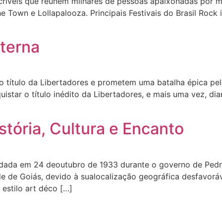
incríveis que reúnem milhares de pessoas apaixonadas por 
The Town e Lollapalooza. Principais Festivais do Brasil Roc
Eterna
o título da Libertadores e prometem uma batalha épica pe
star o título inédito da Libertadores, e mais uma vez, dia
stória, Cultura e Encanto
fundada em 24 deoutubro de 1933 durante o governo de Pedr
dade de Goiás, devido à sualocalização geográfica desfavor
 estilo art déco […]