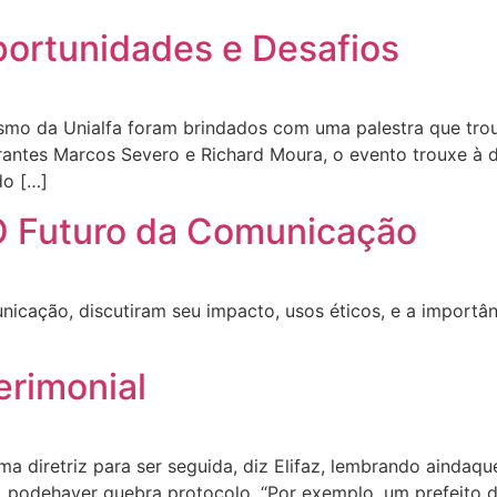
ortunidades e Desafios
ismo da Unialfa foram brindados com uma palestra que tro
rantes Marcos Severo e Richard Moura, o evento trouxe à 
do […]
: O Futuro da Comunicação
cação, discutiram seu impacto, usos éticos, e a importânc
erimonial
a diretriz para ser seguida, diz Elifaz, lembrando aindaqu
s, podehaver quebra protocolo. “Por exemplo, um prefeito 