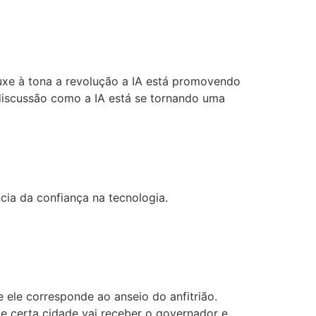
uxe à tona a revolução a IA está promovendo
discussão como a IA está se tornando uma
ia da confiança na tecnologia.
e ele corresponde ao anseio do anfitrião.
de certa cidade vai receber o governador e