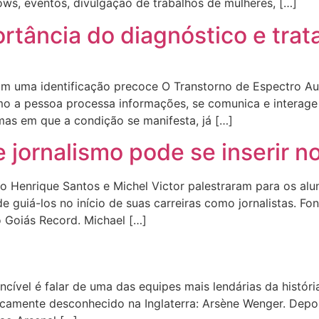
ows, eventos, divulgação de trabalhos de mulheres, […]
portância do diagnóstico e tr
m uma identificação precoce O Transtorno de Espectro Au
 a pessoa processa informações, se comunica e interage 
rmas em que a condição se manifesta, já […]
jornalismo pode se inserir n
lo Henrique Santos e Michel Victor palestraram para os alun
e guiá-los no início de suas carreiras como jornalistas. Fon
o Goiás Record. Michael […]
cível é falar de uma das equipes mais lendárias da históri
icamente desconhecido na Inglaterra: Arsène Wenger. Depo