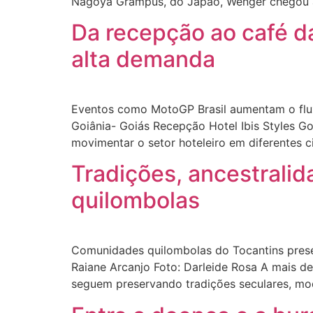
Nagoya Grampus, do Japão, Wenger chegou a
Da recepção ao café d
alta demanda
Eventos como MotoGP Brasil aumentam o fluxo
Goiânia- Goiás Recepção Hotel Ibis Styles 
movimentar o setor hoteleiro em diferentes c
Tradições, ancestralid
quilombolas
Comunidades quilombolas do Tocantins preserv
Raiane Arcanjo Foto: Darleide Rosa A mais d
seguem preservando tradições seculares, mod