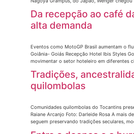
Nagoya Grampus, do Japão, Wenger chegou a
Da recepção ao café d
alta demanda
Eventos como MotoGP Brasil aumentam o fluxo
Goiânia- Goiás Recepção Hotel Ibis Styles 
movimentar o setor hoteleiro em diferentes c
Tradições, ancestralid
quilombolas
Comunidades quilombolas do Tocantins preserv
Raiane Arcanjo Foto: Darleide Rosa A mais d
seguem preservando tradições seculares, mod