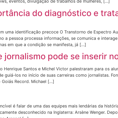
ows, eventos, divulgação de trabalhos de mulheres, […]
portância do diagnóstico e tr
m uma identificação precoce O Transtorno de Espectro Au
 a pessoa processa informações, se comunica e interage 
rmas em que a condição se manifesta, já […]
jornalismo pode se inserir n
lo Henrique Santos e Michel Victor palestraram para os alun
e guiá-los no início de suas carreiras como jornalistas. Fon
o Goiás Record. Michael […]
cível é falar de uma das equipes mais lendárias da históri
icamente desconhecido na Inglaterra: Arsène Wenger. Depo