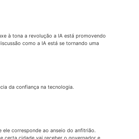
uxe à tona a revolução a IA está promovendo
discussão como a IA está se tornando uma
ia da confiança na tecnologia.
e ele corresponde ao anseio do anfitrião.
de certa cidade vai receber o governador e