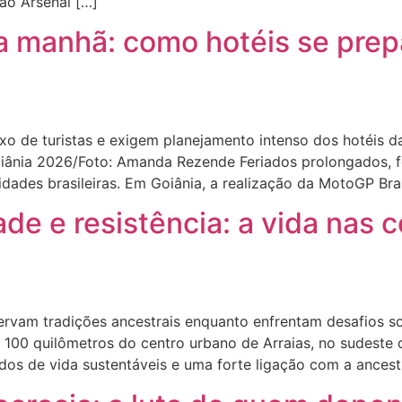
o Arsenal […]
a manhã: como hotéis se prep
 de turistas e exigem planejamento intenso dos hotéis d
Goiânia 2026/Foto: Amanda Rezende Feriados prolongados, 
idades brasileiras. Em Goiânia, a realização da MotoGP Br
ade e resistência: a vida nas
am tradições ancestrais enquanto enfrentam desafios socia
e 100 quilômetros do centro urbano de Arraias, no sudeste
os de vida sustentáveis e uma forte ligação com a ancestr