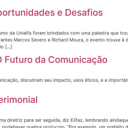
ortunidades e Desafios
ismo da Unialfa foram brindados com uma palestra que tro
rantes Marcos Severo e Richard Moura, o evento trouxe à 
do […]
: O Futuro da Comunicação
cação, discutiram seu impacto, usos éticos, e a importânc
erimonial
a diretriz para ser seguida, diz Elifaz, lembrando aindaqu
s, podehaver quebra protocolo. “Por exemplo, um prefeito 