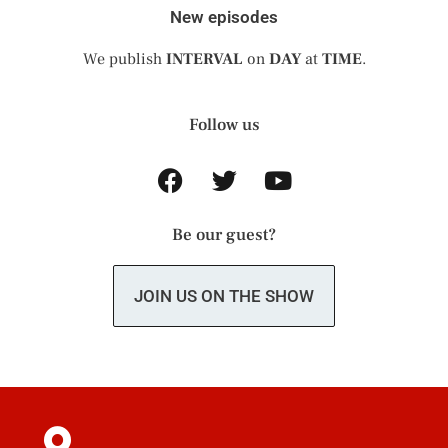
New episodes
We publish
INTERVAL
on
DAY
at
TIME
.
Follow us
Be our guest?
JOIN US ON THE SHOW