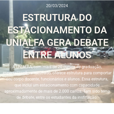
20/03/2024
ESTRUTURA DO
ESTACIONAMENTO DA
UNIALFA GERA DEBATE
ENTRE ALUNOS
A UNIALFA, com mais de 20 cursos de graduação,
especialização e mestrado, oferece estrutura para comportar
seu corpo docente, funcionários e alunos. Essa estrutura,
que inclui um estacionamento com capacidade
aproximadamente de mais de 2.000 carros. Tem sido tema
de debate, entre os estudantes da instituição.