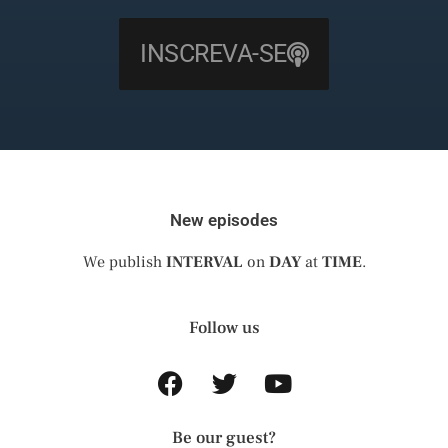
INSCREVA-SE
New episodes
We publish
INTERVAL
on
DAY
at
TIME
.
Follow us
Be our guest?