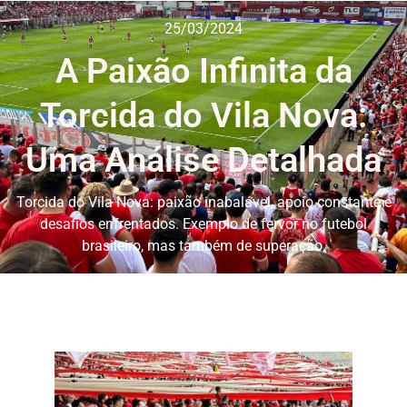
25/03/2024
A Paixão Infinita da
Torcida do Vila Nova:
Uma Análise Detalhada
Torcida do Vila Nova: paixão inabalável, apoio constante e
desafios enfrentados. Exemplo de fervor no futebol
brasileiro, mas também de superação.