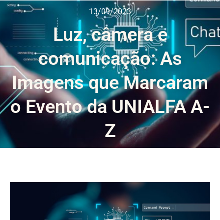
13/09/2023
Luz, câmera e
comunicação: As
Imagens que Marcaram
o Evento da UNIALFA A-
Z
Tocador
de
vídeo