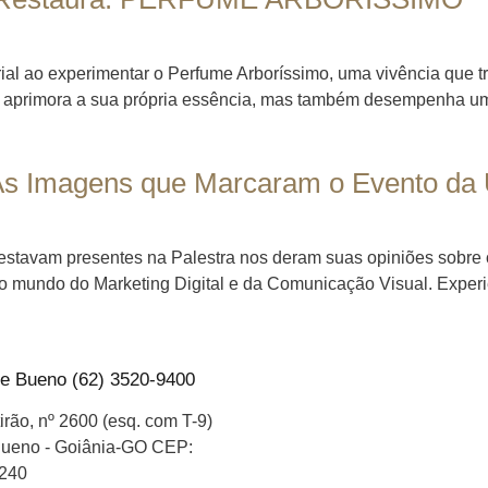
l ao experimentar o Perfume Arboríssimo, uma vivência que tra
s aprimora a sua própria essência, mas também desempenha um p
As Imagens que Marcaram o Evento da
estavam presentes na Palestra nos deram suas opiniões sobre 
o mundo do Marketing Digital e da Comunicação Visual. Expe
e Bueno (62) 3520-9400
Projeto: Alfa Jor
irão, nº 2600 (esq. com T-9)
Curso: Jornalismo
Bueno - Goiânia-GO CEP:
240
Disciplina: Jornalismo Digital