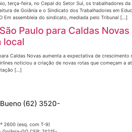
io, terça-feira, no Cepal do Setor Sul, os trabalhadores da
eitura de Goiânia e o Sindicato dos Trabalhadores em Ed
 Em assembleia do sindicato, mediada pelo Tribunal […]
 São Paulo para Caldas Novas
 local
s para Caldas Novas aumenta a expectativa de crescimento
rlines noticiou a criação de novas rotas que começam a a
ntação […]
Projeto: Alfa
Bueno (62) 3520-
Curso: Jornalismo
Disciplina: Jornalismo Digita
nº 2600 (esq. com T-9)
Prof. Me. Renato Borges
- Goiânia-GO CEP: 74215-