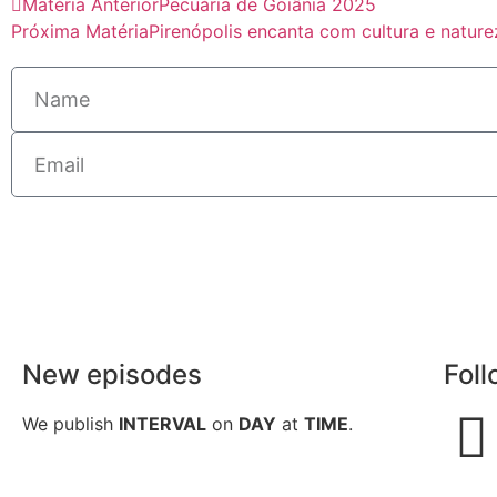
Matéria Anterior
Pecuária de Goiânia 2025
Próxima Matéria
Pirenópolis encanta com cultura e natur
New episodes
Foll
We publish
INTERVAL
on
DAY
at
TIME
.