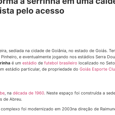
orma a serrinha em uma cald
ista pelo acesso
eira, sediada na cidade de Goiânia, no estado de Goiás. T
 Pinheiro, e eventualmente jogando nos estádios Serra Do
rinha
é um
estádio
de
futebol
brasileiro
localizado no Seto
um estádio particular, de propriedade do
Goiás Esporte Cl
ube
, na
década de 1960
. Neste espaço foi construída a sede
s de Abreu.
o o complexo foi modernizado em 2003na direção de Raimun