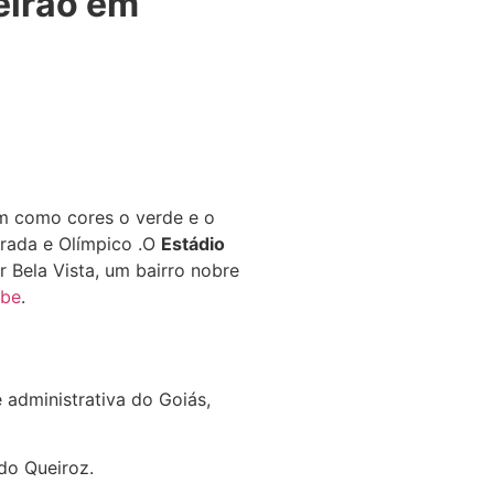
eirão em
em como cores o verde e o
urada e Olímpico .O
Estádio
r Bela Vista, um bairro nobre
ube
.
 administrativa do Goiás,
do Queiroz.