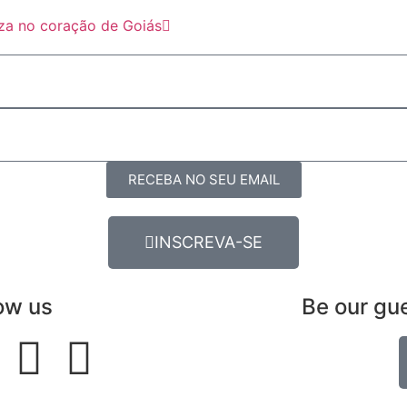
eza no coração de Goiás
RECEBA NO SEU EMAIL
INSCREVA-SE
ow us
Be our gu