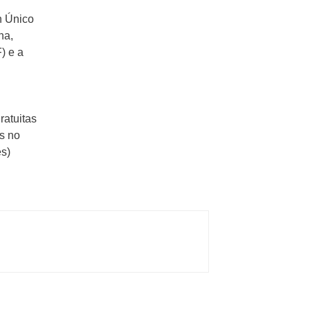
in Único
ha,
) e a
ratuitas
s no
s)