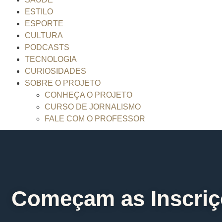
ESTILO
ESPORTE
CULTURA
PODCASTS
TECNOLOGIA
CURIOSIDADES
SOBRE O PROJETO
CONHEÇA O PROJETO
CURSO DE JORNALISMO
FALE COM O PROFESSOR
Começam as Inscriçõ