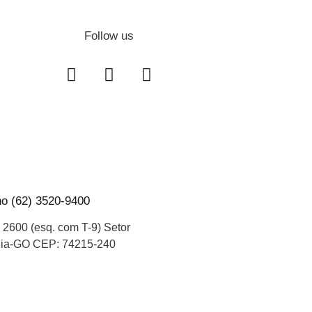
Follow us
Projeto: Alfa Jor
Curso: Jornalismo
o (62) 3520-9400
º 2600 (esq. com T-9) Setor
Disciplina: Jornalismo Digital
nia-GO CEP: 74215-240
Prof. Me. Renato Borges
♦
Painel Administrador