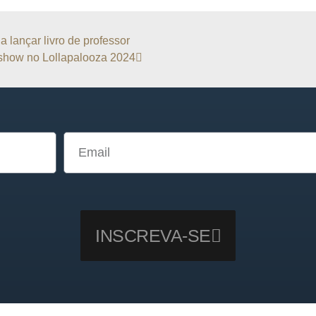
 lançar livro de professor
 show no Lollapalooza 2024
INSCREVA-SE