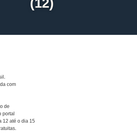
(12)
il.
nda com
do de
 portal
ia 12 até o dia 15
atuitas.