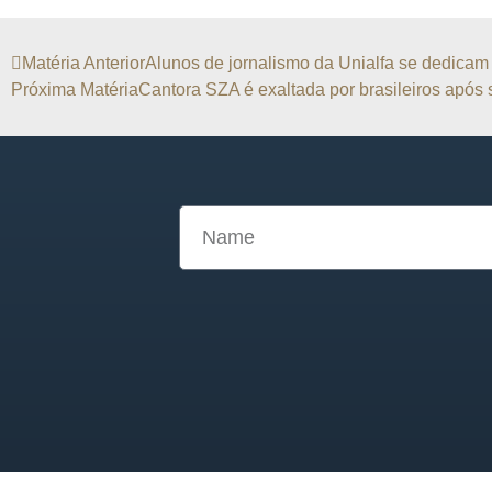
Matéria Anterior
Alunos de jornalismo da Unialfa se dedicam a
Próxima Matéria
Cantora SZA é exaltada por brasileiros após