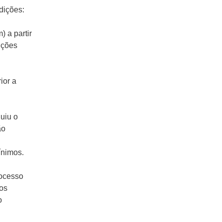
dições:
 a partir
ições
ior a
luiu o
ão
ínimos.
rocesso
dos
o