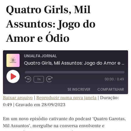
Quatro Girls, Mil
Assuntos: Jogo do
Amor e Ódio
UNIALFA JORNAL
Quatro Girls, Mil Assuntos: Jogo do Amor e Ódio
1x
00:00
/
0:49
SE INSCREVER
COMPARTILHAR
Baixar arquivo
|
Reproduzir numa nova janela
|
Duração:
0:49
|
Gravado em 28/09/2023
COMPARTILHAR
FEED RSS
LINK
Em um novo episódio cativante do podcast ‘Quatro Garotas,
Mil Assuntos’, mergulhe na conversa envolvente e
INCORPORAR