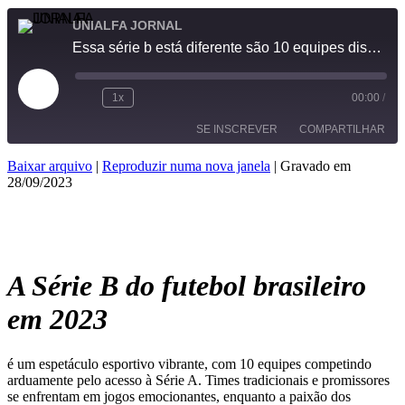
UNIALFA JORNAL
Essa série b está diferente são 10 equipes disputando quatro vagas para acesso à Série A
1x
00:00
/
SE INSCREVER
COMPARTILHAR
Baixar arquivo
|
Reproduzir numa nova janela
|
Gravado em
28/09/2023
COMPARTILHAR
FEED RSS
LINK
INCORPORAR
A Série B do futebol brasileiro
em 2023
é um espetáculo esportivo vibrante, com 10 equipes competindo
arduamente pelo acesso à Série A. Times tradicionais e promissores
se enfrentam em jogos emocionantes, enquanto a paixão dos