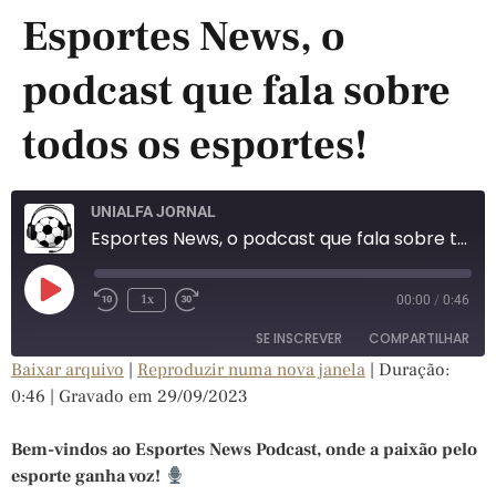
Esportes News, o
podcast que fala sobre
todos os esportes!
UNIALFA JORNAL
Esportes News, o podcast que fala sobre todos os esportes!
1x
00:00
/
0:46
SE INSCREVER
COMPARTILHAR
Baixar arquivo
|
Reproduzir numa nova janela
|
Duração:
0:46
|
Gravado em 29/09/2023
COMPARTILHAR
FEED RSS
LINK
Bem-vindos ao Esportes News Podcast, onde a paixão pelo
esporte ganha voz!
INCORPORAR