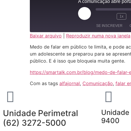
A comunicação abre port
1x
SE INSCREVER
Baixar arquivo
|
Reproduzir numa nova janela
COMPARTILHAR
Medo de falar em público te limita, e pode ac
FEED RSS
um adolescente se preparou para se apresenta
LINK
público. E é isso que bloqueia muita gente.
INCORPORAR
https://smartalk.com.br/blog/medo-de-falar-
Com as tags
alfajornal
,
Comunicação
,
falar 
Unidade Perimetral
Unidade 
9400
(62) 3272-5000