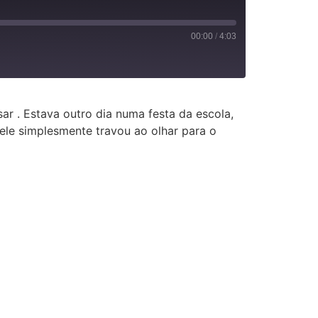
00:00
/
4:03
sar . Estava outro dia numa festa da escola,
 ele simplesmente travou ao olhar para o
 Jornal
l