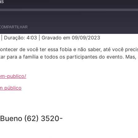
as
COMPARTILHAR
|
Duração: 4:03
|
Gravado em 09/09/2023
ontecer de você ter essa fobia e não saber, até você preci
r para a família e todos os participantes do evento. Mas,
em-publico/
em público
Projeto: Alfa
Bueno (62) 3520-
Curso: Jornalismo
Disciplina: Jornalismo Digita