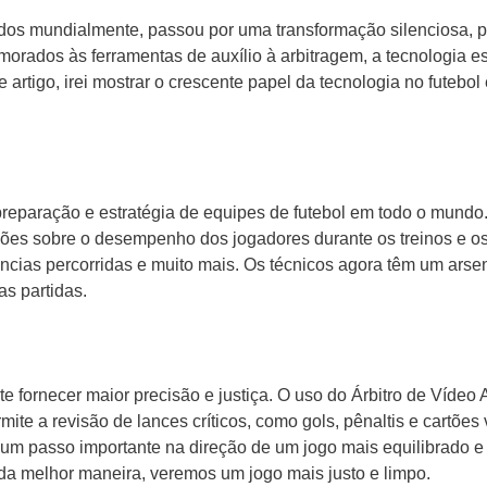
dos mundialmente, passou por uma transformação silenciosa, 
morados às ferramentas de auxílio à arbitragem, a tecnologia e
te artigo, irei mostrar o crescente papel da tecnologia no futeb
preparação e estratégia de equipes de futebol em todo o mundo
s sobre o desempenho dos jogadores durante os treinos e os j
tâncias percorridas e muito mais. Os técnicos agora têm um ars
as partidas.
 fornecer maior precisão e justiça. O uso do Árbitro de Vídeo 
e a revisão de lances críticos, como gols, pênaltis e cartões
um passo importante na direção de um jogo mais equilibrado e 
 da melhor maneira, veremos um jogo mais justo e limpo.