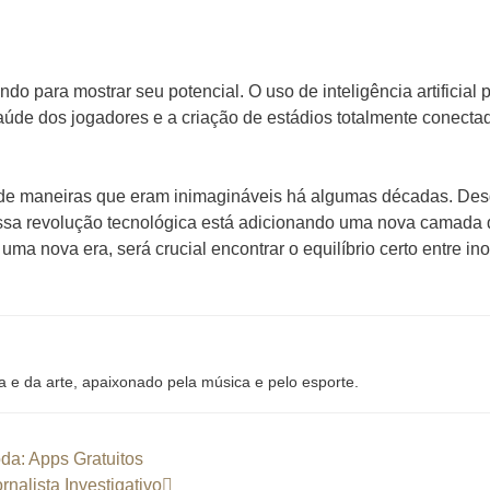
o para mostrar seu potencial. O uso de inteligência artificial 
aúde dos jogadores e a criação de estádios totalmente conect
l de maneiras que eram inimagináveis ​​há algumas décadas. Des
s, essa revolução tecnológica está adicionando uma nova camad
ma nova era, será crucial encontrar o equilíbrio certo entre in
a e da arte, apaixonado pela música e pelo esporte.
da: Apps Gratuitos
nalista Investigativo