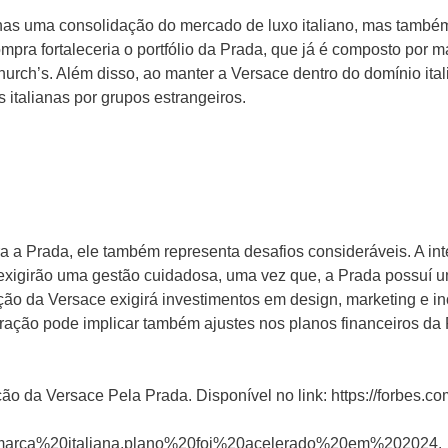
as uma consolidação do mercado de luxo italiano, mas também 
mpra fortaleceria o portfólio da Prada, que já é composto por
urch’s. Além disso, ao manter a Versace dentro do domínio ital
 italianas por grupos estrangeiros.
a Prada, ele também representa desafios consideráveis. A inte
xigirão uma gestão cuidadosa, uma vez que, a Prada possuí u
ação da Versace exigirá investimentos em design, marketing e i
ração pode implicar também ajustes nos planos financeiros da
o da Versace Pela Prada. Disponível no link: https://forbes.co
rca%20italiana,plano%20foi%20acelerado%20em%202024.