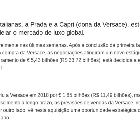
talianas, a Prada e a Capri (dona da Versace), es
elar o mercado de luxo global.
velmente nas últimas semanas. Após a conclusão da primeira f
ra a compra da Versace, as negociações atingiram um novo estág
amento de € 5,43 bilhões (R$ 33,72 bilhões), está decidida a e
l.
iu a Versace em 2018 por € 1,85 bilhões (R$ 11,49 bilhões), m
rescimento a longo prazo, as previsões de vendas da Versace i
r outro lado, vê nesta aquisição uma oportunidade estratégica 
iano.