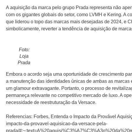
A aquisição da marca pelo grupo Prada representa não apen
com os gigantes globais do setor, como LVMH e Kering. A co
que liderou o topo das marcas mais desejadas de 2024, e Ch
simbolicamente, reverter a tendência de aquisição de marcas
Foto:
Loja
Prada
Embora o acordo seja uma oportunidade de crescimento para 
a manutenção das identidades únicas de ambas as marcas e
um glamour extravagante. Portanto, o processo de revitaliz
permaneça relevante no competitivo mercado de luxo. A ope
necessidade de reestruturação da Versace.
Referencias: Forbes, Entenda o Impacto da Provável Aquisiçã
impacto-da-provavel-aquisicao-da-versace-pela-
prada/#:~:text=A%20aquisi%C3%A7%C3%A3o%20da%20ma