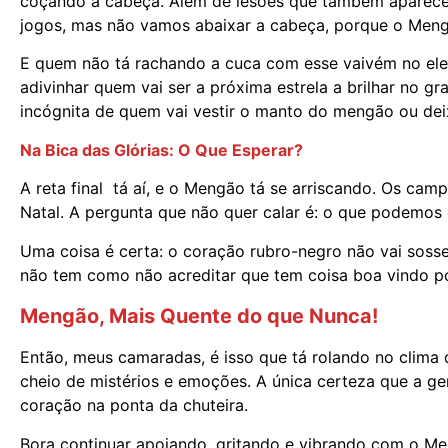
coçando a cabeça. Além de lesões que também aparecer
jogos, mas não vamos abaixar a cabeça, porque o Meng
E quem não tá rachando a cuca com esse vaivém no elen
adivinhar quem vai ser a próxima estrela a brilhar no gr
incógnita de quem vai vestir o manto do mengão ou deix
Na Bica das Glórias: O Que Esperar?
A reta final tá aí, e o Mengão tá se arriscando. Os ca
Natal. A pergunta que não quer calar é: o que podemos
Uma coisa é certa: o coração rubro-negro não vai sosseg
não tem como não acreditar que tem coisa boa vindo po
Mengão, Mais Quente do que Nunca!
Então, meus camaradas, é isso que tá rolando no clima 
cheio de mistérios e emoções. A única certeza que a g
coração na ponta da chuteira.
Bora continuar apoiando, gritando e vibrando com o Me