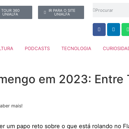
TOUR 360
IR PARA O SITE
UNIALFA
UNIALFA
LTURA
PODCASTS
TECNOLOGIA
CURIOSIDA
mengo em 2023: Entre T
aber mais!
ater um papo reto sobre o que está rolando no