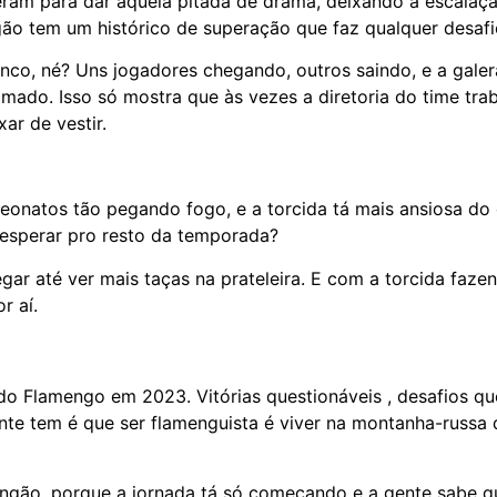
am para dar aquela pitada de drama, deixando a escalaç
ão tem um histórico de superação que faz qualquer desafi
co, né? Uns jogadores chegando, outros saindo, e a gale
amado. Isso só mostra que às vezes a diretoria do time tra
ar de vestir.
mpeonatos tão pegando fogo, e a torcida tá mais ansiosa d
 esperar pro resto da temporada?
ar até ver mais taças na prateleira. E com a torcida fazen
r aí.
do Flamengo em 2023. Vitórias questionáveis , desafios qu
ente tem é que ser flamenguista é viver na montanha-russa
ngão, porque a jornada tá só começando e a gente sabe qu