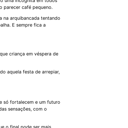
ão uma incógnita em todos
o parecer café pequeno.
ra na arquibancada tentando
balha. E sempre fica a
o que criança em véspera de
do aquela festa de arrepiar,
e só fortalecem e um futuro
 das sensações, com o
e o final pode ser mais