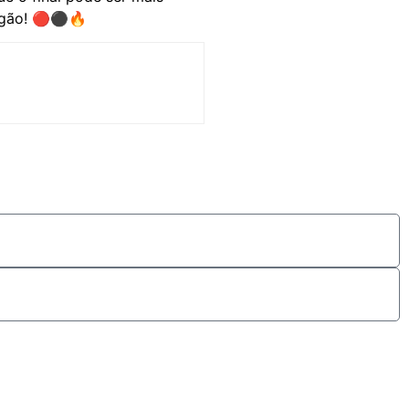
engão! 🔴⚫🔥