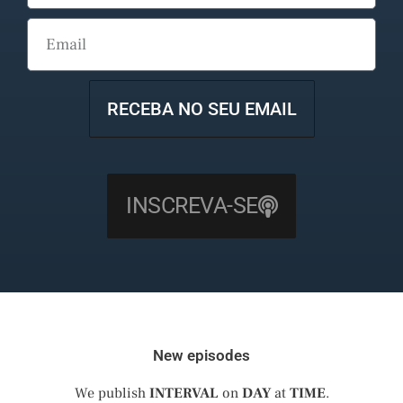
RECEBA NO SEU EMAIL
INSCREVA-SE
New episodes
We publish
INTERVAL
on
DAY
at
TIME
.