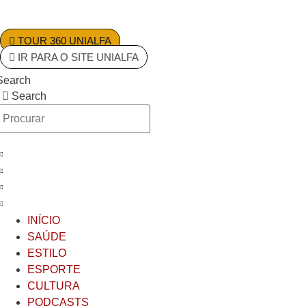
Ir
para
o
TOUR 360 UNIALFA
conteúdo
IR PARA O SITE UNIALFA
Search
Search
INÍCIO
SAÚDE
ESTILO
ESPORTE
CULTURA
PODCASTS