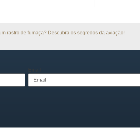
a um rastro de fumaça? Descubra os segredos da aviação!
Email