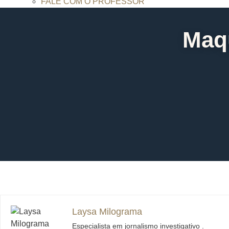
FALE COM O PROFESSOR
Maqu
Laysa Milograma
Especialista em jornalismo investigativo .