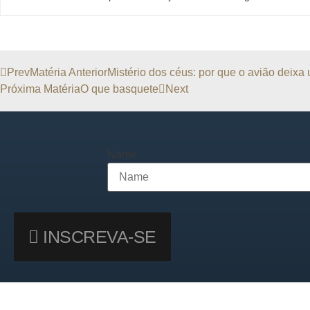
Prev
Matéria Anterior
Mistério dos céus: por que o avião deix
Próxima Matéria
O que basquete
Next
Name
INSCREVA-SE