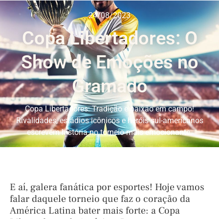
24/08/2023
Copa Libertadores: O
Show de Emoções no
Gramado
Copa Libertadores: Tradição e paixão em campo!
Rivalidades, estádios icônicos e heróis sul-americanos
escrevem história no torneio mais emocionante.
E aí, galera fanática por esportes! Hoje vamos
falar daquele torneio que faz o coração da
América Latina bater mais forte: a Copa