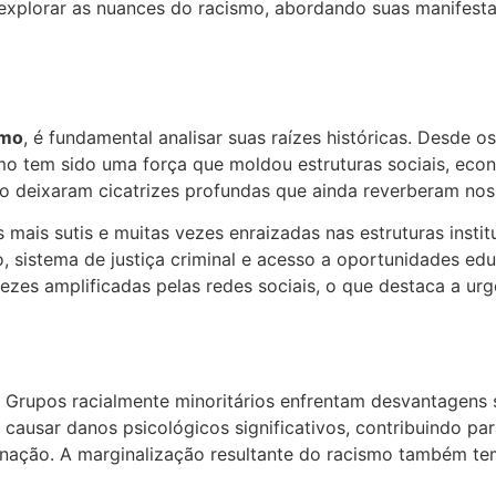
explorar as nuances do racismo, abordando suas manifesta
smo
, é fundamental analisar suas raízes históricas. Desde o
mo tem sido uma força que moldou estruturas sociais, econ
o deixaram cicatrizes profundas que ainda reverberam nos 
ais sutis e muitas vezes enraizadas nas estruturas institu
sistema de justiça criminal e acesso a oportunidades educ
ezes amplificadas pelas redes sociais, o que destaca a ur
. Grupos racialmente minoritários enfrentam desvantagens 
ausar danos psicológicos significativos, contribuindo para
minação. A marginalização resultante do racismo também t