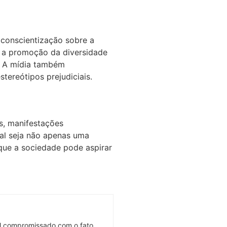
 conscientização sobre a
l, a promoção da diversidade
a. A mídia também
tereótipos prejudiciais.
s, manifestações
ial seja não apenas uma
que a sociedade pode aspirar
onal compromissado com o fato