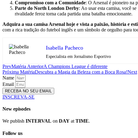
Compromisso com a Comunidade
: O Arsenal é pioneiro na
Parte do North London Derby
: Ao usar esta camisa, você s
rivalidade feroz torna cada partida uma batalha emocionante.
Adquira a sua camisa Arsenal hoje e vista a paixão, história e est
com a rica tradição do futebol inglês e um símbolo de orgulho para to
Isabella Pacheco
Especialista em Jornalismo Esportivo
Prev
Matéria Anterior
A Champions League é diferente
Próxima Matéria
Descubra a Magia da Beleza com a Boca Rosa!
Next
Name
Email
RECEBA NO SEU EMAIL
INSCREVA-SE
New episodes
We publish
INTERVAL
on
DAY
at
TIME
.
Follow us