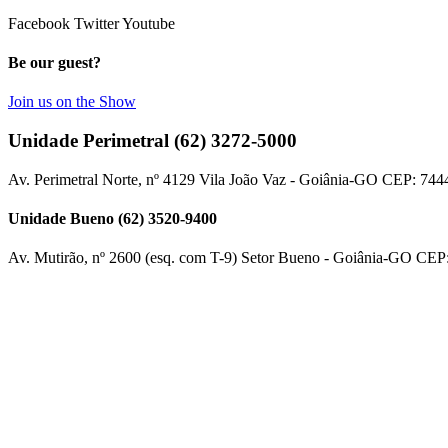
Facebook
Twitter
Youtube
Be our guest?
Join us on the Show
Unidade Perimetral (62) 3272-5000
Av. Perimetral Norte, nº 4129 Vila João Vaz - Goiânia-GO CEP: 744
Unidade Bueno (62) 3520-9400
Av. Mutirão, nº 2600 (esq. com T-9) Setor Bueno - Goiânia-GO CEP
Projeto: Alfa Jornal
Curso: Jornalismo
Disciplina: Jornalismo Digital
Prof. Me. Renato Borges
♦
Painel Administrador