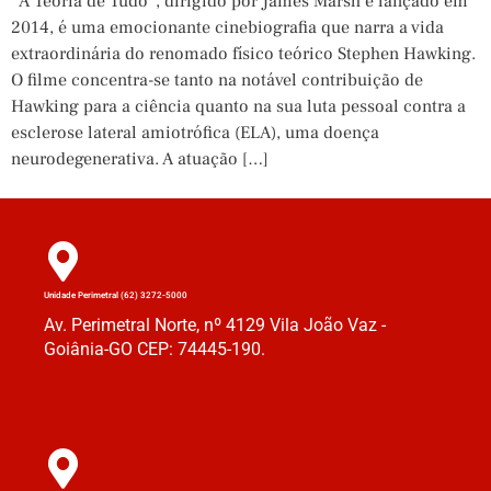
“A Teoria de Tudo”, dirigido por James Marsh e lançado em
2014, é uma emocionante cinebiografia que narra a vida
extraordinária do renomado físico teórico Stephen Hawking.
O filme concentra-se tanto na notável contribuição de
Hawking para a ciência quanto na sua luta pessoal contra a
esclerose lateral amiotrófica (ELA), uma doença
neurodegenerativa. A atuação […]
Unidade Perimetral (62) 3272-5000
Av. Perimetral Norte, nº 4129 Vila João Vaz -
Goiânia-GO CEP: 74445-190.